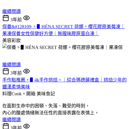
繼續閱讀
3年前
保養&#128109;。▋HÉNA SECRET 荷娜。櫻花膠原美莓凍｜
果凍保養女性保健好方便｜無腥味膠原蛋白凍｜
美容彩妝
繼續閱讀
3年前
手作點推薦。▋4k手作烘焙。｜綜合瑪德蓮禮盒｜烘焙少年的
鐵漢柔情美味
料理Cook。開箱
美味食記
在面對生命中的困頓、失落、難受的時刻，
內心的酸處情緒無法任性的直接表露在表情上，
繼續閱讀
3年前