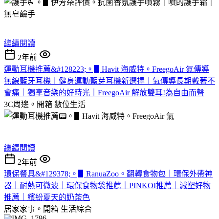
繼續閱讀
2年前
運動耳機推薦&#128223;。▋Havit 海威特。FreegoAir 氣傳導
無線藍牙耳機｜健身運動藍芽耳機新選擇｜氣傳導長期戴著不
會痛｜獨享音樂的好時光｜FreegoAir 解放雙耳!為自由而聲
3C周邊。開箱
數位生活
繼續閱讀
2年前
環保餐具&#129378;。▋RanuaZoo。翻轉食物包｜環保外帶神
器｜耐熱可微波｜環保食物袋推薦｜PINKOI推薦｜減塑好物
推薦｜繽紛夏天的奶茶色
居家家事。開箱
生活綜合