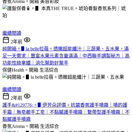
香氛Aroma。開箱
美容彩妝
繼續閱讀
2年前
純開箱。▋la belle拉蓓。透嫩超能纖汁｜三蔬果、五⽔果，滿
⾜⼀天需求｜豐富水果元素含量滿滿｜中西聯手調製秘方｜高
功能性綠拿鐵｜消化幫助好幫手
保健Health。開箱
生活綜合
繼續閱讀
2年前
護手&#129776;。▋伊芳朵評價。抗菌香氛護手噴霧｜噴的護
手霜｜無皂鹼手工皂｜不黏膩護手噴霧｜繫帶型護手噴霧｜不
黏膩護手噴霧
香氛Aroma。開箱
生活綜合