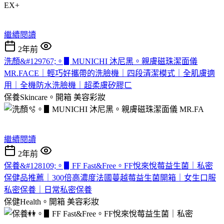
繼續閱讀
2年前
洗顏&#129767;。▋MUNICHI 沐尼黑。親膚磁珠潔面儀
MR.FACE｜輕巧好攜帶的洗臉機｜四段清潔模式｜全肌膚適
用｜全機防水洗臉機｜超柔膚矽膠ㄈ
保養Skincare。開箱
美容彩妝
繼續閱讀
2年前
保養&#128109;。▋FF Fast&Free。FF悅來悅莓益生菌｜私密
保健品推薦｜300倍高濃度法國蔓越莓益生菌開箱｜女生口服
私密保養｜日常私密保養
保健Health。開箱
美容彩妝