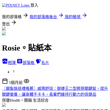
登入
我的部落格
我的部落格後台
我的帳號
登出
Rosie。貼紙本
相簿
部落格
名片
5個月前
〖銀髮族送禮推薦〗威瑪舒培：御捷王二型膠原關鍵錠，提升
關鍵營養，讓身體不卡卡，長輩們維持行動力的保健品
保健Health。開箱
生活綜合