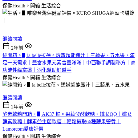
保健Health。開箱
生活綜合
繼續閱讀
2年前
純開箱。▋la belle拉蓓。透嫩超能纖汁｜三蔬果、五⽔果，滿
⾜⼀天需求｜豐富水果元素含量滿滿｜中西聯手調製秘方｜高
功能性綠拿鐵｜消化幫助好幫手
保健Health。開箱
生活綜合
繼續閱讀
2年前
酵素軟糖開箱。▋AK37 暢。果蔬發酵軟糖。孅女QQ｜孅女
酵素軟糖｜酵素益生菌軟糖｜輕鬆攝取66種蔬果營養｜
Lamorcom愛康評價
保健Health。開箱
生活綜合