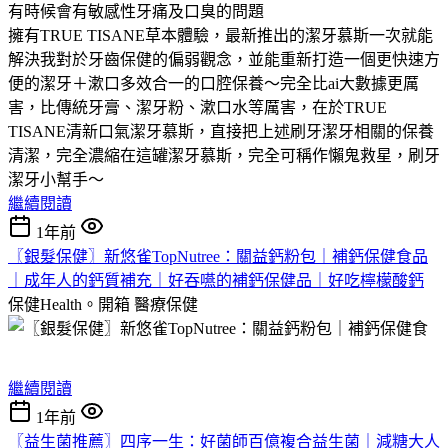
有時候會有敏感性牙痛及口臭的問題
擁有TRUE TISANE草本體驗，最新推出的潔牙慕斯一次就能
解決我對於牙齒保健的偏弱觀念，並能重新打造一個更快速方
便的潔牙＋漱口多效合一的口腔保養～完全比ai大數據更厲
害，比傳統牙膏、潔牙粉、漱口水等厲害，在於TRUE
TISANE清新口氣潔牙慕斯，直接把上述刷牙潔牙相關的保養
清潔，完全濃縮在這罐潔牙慕斯，完全可稱作懶鬼救星，刷牙
潔牙小幫手～
繼續閱讀
1年前
〖銀髮保健〗新悠雀TopNutree：關益鈣粉包｜補鈣保健食品
｜成年人的鈣質補充｜好吞嚥的補鈣保健品｜好吃檸檬酸鈣
保健Health。開箱
醫療保健
繼續閱讀
1年前
〖益生菌推薦〗四序一生：好菌師百億複合益生菌｜減糖大人