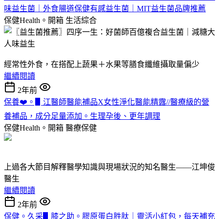
味益生菌｜外食腸道保健有感益生菌｜MIT益生菌品牌推薦
保健Health。開箱
生活綜合
經常性外食，在搭配上蔬果＋水果等膳食纖維攝取量偏少
繼續閱讀
2年前
保養❤️。▋江醫師醫能補品X女性淨化醫能精露//醫療級的營
養補品，成分足量添加。生理孕後、更年調理
保健Health。開箱
醫療保健
上過各大節目解釋醫學知識與現場狀況的知名醫生——江坤俊
醫生
繼續閱讀
2年前
保健。久采▋膝之助。膠原蛋白胜肽｜靈活小紅包，每天補充