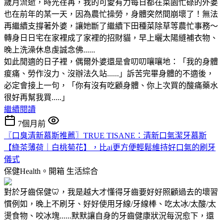
歲月流逝，時光荏苒，我的可愛有力每日都在菜園忙碌的外婆
也在前年的某一天，因為農忙操勞，身體突然間崩壞了！無法
再繼續支撐著外婆，讓她斷了繼續下田種菜除草等農忙事務～
轉身日日宅在家裡成了家裡的招財貓，早上曬太陽縫補衣物、
晚上洗澡休息虔誠念佛......
如此閒適的日子裡，偶爾外婆還是會叨叨嚷嚷地：「我的身體
痠痛、勞作沒力、沒辦法久站......」訴苦完畢身體的不適後，
必定會接上一句，「你有沒有吃顧身體、你上次買的酸痛藥水
很好再幫我買.....」
繼續閱讀
7個月前
〖口臭清新慕斯推薦〗TRUE TISANE：清新口氣潔牙慕斯
【綠茶薄荷｜白桃菊花】，比ai更方便輕鬆維持好口氣的刷牙
儀式
保健Health。開箱
生活綜合
對於牙齒保健🦷，我是越大才懂得牙齒要好好照顧過去的壞習
慣例如，晚上不刷牙、好好使用牙線/牙線棒、吃太冰/太酸/太
燙食物、咬冰塊......默默讓自身的牙齒健康狀況每況愈下，還