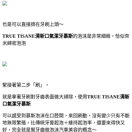
也是可以直接擠在牙刷上頭～
TRUE TISANE清新口氣潔牙慕斯
的泡沫是非常細緻，恰似奈
米綿密泡泡
緊接著第二步「刷」，
就是拿著牙刷對牙齒表面做大掃除，使用
TRUE TISANE清新
口氣潔牙慕斯
可以感受到慕斯泡沫在口腔間，來回刷動，沒有變少只有不斷
地無限繁殖，比傳統牙膏起泡＋維持起泡率，還要來得快又
好，完全就是幫牙齒做泡沫汽車美容的概念～