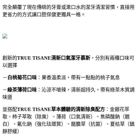
完全顛覆了現在傳統的牙膏或漱口水的潔牙清潔習慣，直接用
更省力的方式讓口腔保健更獨具一格。
創新的
TRUE TISANE清新口氣潔牙慕斯
，分別有兩種口味可
以選擇
－
白桃菊花口味
：果香溫柔派，帶有一點點的桃子氣息
－
綠茶薄荷口味
：沁涼不嗆辣，清新超持久，帶有綠茶木質調
味道
並搭配
TRUE TISANE草本體驗的清新除臭配方
：金銀花萃
取、柿子萃取（除臭）、薄荷（口氣清新）、焦磷酸鈉（靚
白）、氟化鈉（強化珐瑯質）、龍膽草（抗菌）、夏枯草（鎮
靜舒緩）