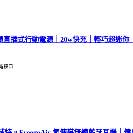
S 雙頭直插式行動電源｜20w快充｜輕巧超迷
充電接口
it 海威特。FreegoAir 氣傳導無線藍