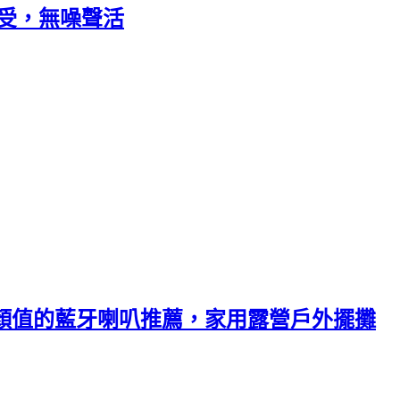
享受，無噪聲活
文青顏值的藍牙喇叭推薦，家用露營戶外擺攤