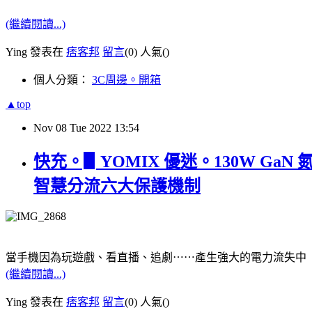
(繼續閱讀...)
Ying 發表在
痞客邦
留言
(0)
人氣(
)
個人分類：
3C周邊。開箱
▲top
Nov
08
Tue
2022
13:54
快充。▋YOMIX 優迷。130W GaN
智慧分流六大保護機制
當手機因為玩遊戲、看直播、追劇⋯⋯產生強大的電力流失中
(繼續閱讀...)
Ying 發表在
痞客邦
留言
(0)
人氣(
)