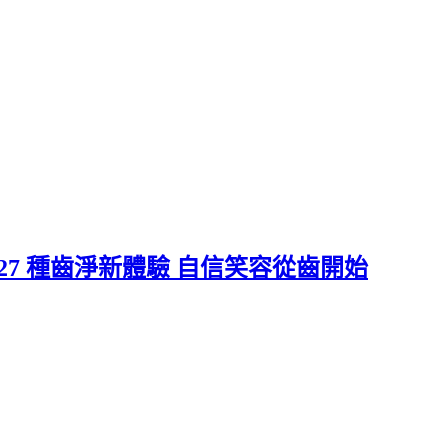
』27 種齒淨新體驗 自信笑容從齒開始