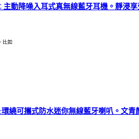
 ANC 主動降噪入耳式真無線藍牙耳機。靜浸
，比如
lympic環繞可攜式防水迷你無線藍牙喇叭。