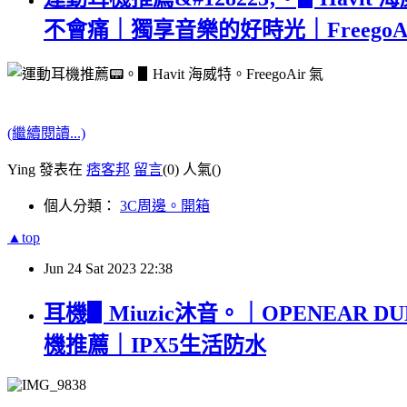
不會痛｜獨享音樂的好時光｜FreegoA
(繼續閱讀...)
Ying 發表在
痞客邦
留言
(0)
人氣(
)
個人分類：
3C周邊。開箱
▲top
Jun
24
Sat
2023
22:38
耳機▋Miuzic沐音。｜OPENEA
機推薦｜IPX5生活防水