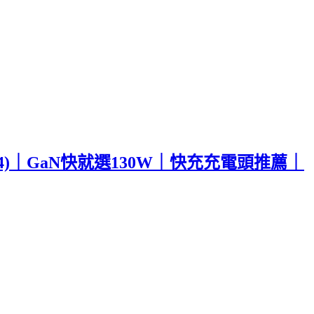
-X4)｜GaN快就選130W｜快充充電頭推薦｜