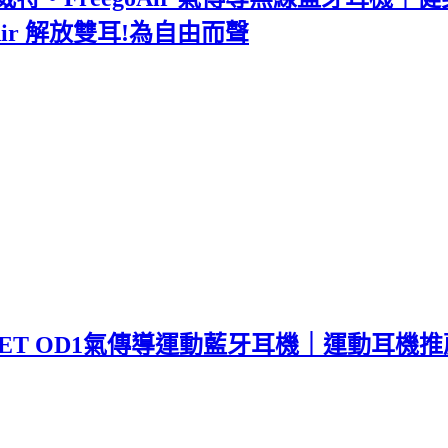
ir 解放雙耳!為自由而聲
R DUET OD1氣傳導運動藍牙耳機｜運動