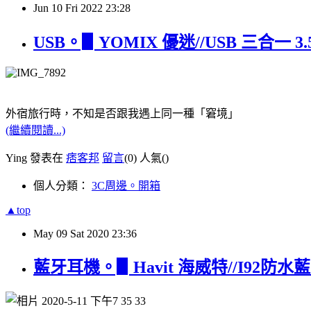
Jun
10
Fri
2022
23:28
USB。▋YOMIX 優迷//USB 三合一 3.
外宿旅行時，不知是否跟我遇上同一種「窘境」
(繼續閱讀...)
Ying 發表在
痞客邦
留言
(0)
人氣(
)
個人分類：
3C周邊。開箱
▲top
May
09
Sat
2020
23:36
藍牙耳機。▋Havit 海威特//I92