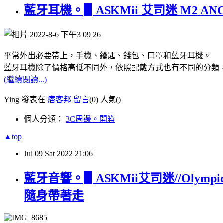
藍牙耳機。▋ASKMii 艾司迷 M2
平常外出必要帶上，手機、鑰匙、錢包、口罩和藍牙耳機。
藍牙耳機除了價格高低不同外，依照配戴方式也有不同的分類
(繼續閱讀...)
Ying 發表在
痞客邦
留言
(0)
人氣(
)
個人分類：
3C周邊。開箱
▲top
Jul
09
Sat
2022
21:06
藍牙音響。▋ASKMii艾司迷//O
隨身帶著走