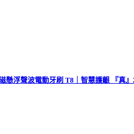
雲：磁懸浮聲波電動牙刷 T8｜智慧護齦 『真