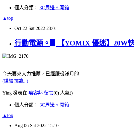
個人分類：
3C周邊。開箱
▲top
Oct
22
Sat
2022
23:01
行動電源。▋【YOMIX 優迷】20W快充M
今天要來大力推薦，已經服役滿月的
(繼續閱讀...)
Ying 發表在
痞客邦
留言
(0)
人氣(
)
個人分類：
3C周邊。開箱
▲top
Aug
06
Sat
2022
15:10