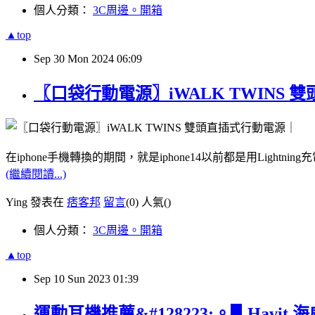
個人分類：
3C周邊。開箱
▲top
Sep
30
Mon
2024
06:09
〖口袋行動電源〗iWALK TWIN
在iphone手機轉換的期間，就是iphone14以前都是用Lightning
(繼續閱讀...)
Ying 發表在
痞客邦
留言
(0)
人氣(
)
個人分類：
3C周邊。開箱
▲top
Sep
10
Sun
2023
01:39
運動耳機推薦&#128223;。▋Hav