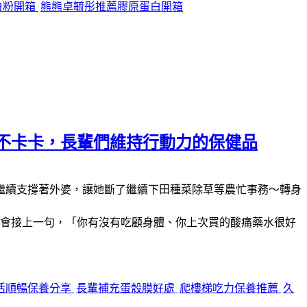
白粉開箱
熊熊卓毓彤推薦膠原蛋白開箱
不卡卡，長輩們維持行動力的保健品
繼續支撐著外婆，讓她斷了繼續下田種菜除草等農忙事務～轉身
必定會接上一句，「你有沒有吃顧身體、你上次買的酸痛藥水很好
活順暢保養分享
長輩補充蛋殼膜好處
爬樓梯吃力保養推薦
久