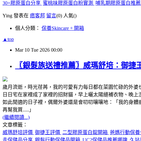
30+膠原蛋白分享
蜜桃味膠原蛋白粉實測
哺乳期膠原蛋白推
Ying 發表在
痞客邦
留言
(0)
人氣(
)
個人分類：
保養Skincare。開箱
▲top
Mar
10
Tue
2026
00:00
〖銀髮族送禮推薦〗威瑪舒培：御捷
歲月流逝，時光荏苒，我的可愛有力每日都在菜園忙碌的外婆
日日宅在家裡成了家裡的招財貓，早上曬太陽縫補衣物、晚上洗澡休
如此閒適的日子裡，偶爾外婆還是會叨叨嚷嚷地：「我的身體痠痛
再幫我買.....」
(繼續閱讀...)
文章標籤：
威瑪舒培評價
御捷王評價
二型膠原蛋白錠開箱
爸媽行動保養
走保健品分享
銀髮行動保健品開箱
UC2保健品推薦哪牌
久站