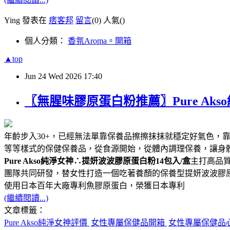
Ying 發表在
痞客邦
留言
(0)
人氣(
)
個人分類：
香氛Aroma。開箱
▲top
Jun
24
Wed
2026
17:40
〖無腥味膠原蛋白粉推薦〗Pure A
年齡步入30+，已經無法單靠保養品擦擦抹抹就穩定好氣色，
等等樣式的保健保養品，從食源開始，從體內調理保養，讓身
Pure Akso純淨女神∴提妍波波膠原蛋白粉14包入/盒
主打高品質
團隊共同研發，替女性打造一個吃著養顏的保養型提妍波波膠
使用日本百年大廠專利魚膠原蛋白，榮獲日本專利
(繼續閱讀...)
文章標籤：
Pure Akso純淨女神評價
女性專屬保健品開箱
女性專屬保健品