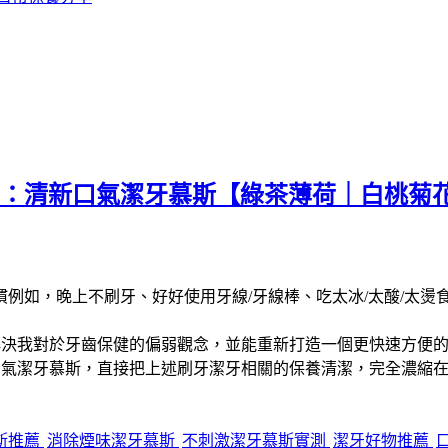
ANE：清新口氣潔牙慕斯【綠茶薄荷｜白桃
如，晚上不刷牙、好好使用牙線/牙線棒、吃太冰/太酸/太燙食物
就能解決我對於牙齒保健的偏弱觀念，並能重新打造一個更快速方便
清新口氣潔牙慕斯，直接把上述刷牙潔牙相關的保養清潔，完全濃
斯推薦
消除煙味潔牙慕斯
不刺激潔牙慕斯實測
潔牙好物推薦