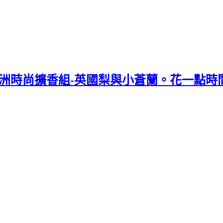
/自然歐洲時尚擴香組-英國梨與小蒼蘭。花一點