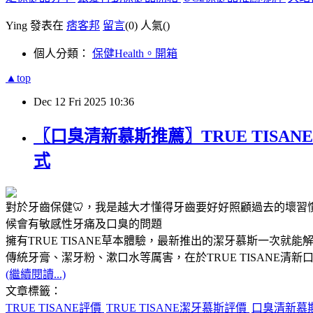
Ying 發表在
痞客邦
留言
(0)
人氣(
)
個人分類：
保健Health。開箱
▲top
Dec
12
Fri
2025
10:36
〖口臭清新慕斯推薦〗TRUE TIS
式
對於牙齒保健🦷，我是越大才懂得牙齒要好好照顧過去的壞習慣例
候會有敏感性牙痛及口臭的問題
擁有TRUE TISANE草本體驗，最新推出的潔牙慕斯一次
傳統牙膏、潔牙粉、漱口水等厲害，在於TRUE TISANE
(繼續閱讀...)
文章標籤：
TRUE TISANE評價
TRUE TISANE潔牙慕斯評價
口臭清新慕