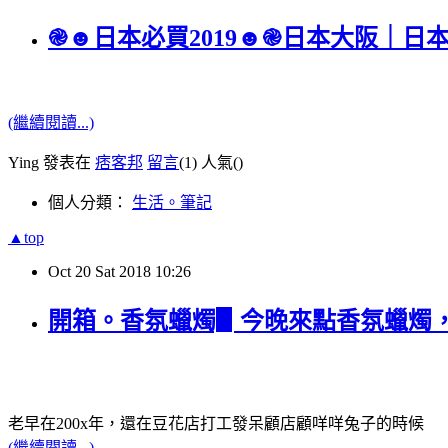
֎☻日本必買2019☻֎日本大阪｜
(繼續閱讀...)
Ying 發表在
痞客邦
留言
(1)
人氣(
)
個人分類：
生活。筆記
▲top
Oct
20
Sat
2018
10:26
開箱。香氛蠟燭▋今晚來點香氛蠟燭，美
老早在200x年，還在豆花店打工發呆顧店顧咩咩兔子的時候
(繼續閱讀...)