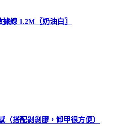
縮充電數據線 1.2M〖奶油白〗
級質感（搭配剝剝膠，卸甲很方便）