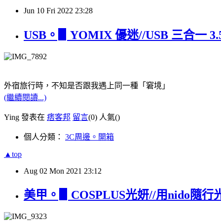
Jun
10
Fri
2022
23:28
USB。▋YOMIX 優迷//USB 三合一 3.
外宿旅行時，不知是否跟我遇上同一種「窘境」
(繼續閱讀...)
Ying 發表在
痞客邦
留言
(0)
人氣(
)
個人分類：
3C周邊。開箱
▲top
Aug
02
Mon
2021
23:12
美甲。▋COSPLUS光妍//用ni