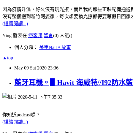
因為疫情升溫，好久沒有玩光撩，而且我的那些正裝配備通通
沒有整個搬到新竹阿婆家，每次想要換光撩都得要等假日回家
(繼續閱讀...)
Ying 發表在
痞客邦
留言
(0)
人氣(
)
個人分類：
美甲Nail。故事
▲top
May
09
Sat
2020
23:36
藍牙耳機。▋Havit 海威特//I92
你知道podcast嗎？
(繼續閱讀...)