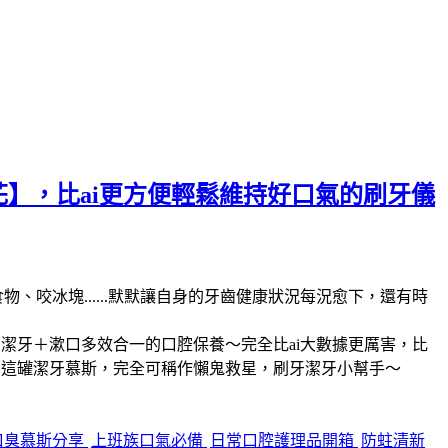
菊花】，比ai更方便輕鬆維持好口氣的刷牙儀
、咬冰塊......默默讓自身的牙齒健康狀況每況愈下，還有時
的潔牙＋漱口多效合一的口腔保養～完全比ai大數據更厲害，比
縮在這罐潔牙慕斯，完全可稱作懶鬼救星，刷牙潔牙小幫手～
口臭慕斯分享
上班族口氣必備
日常口腔護理品開箱
防蛀清新