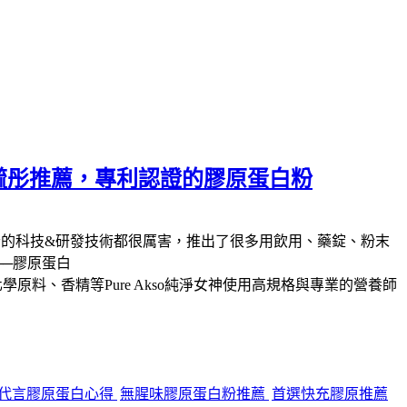
卓毓彤推薦，專利認證的膠原蛋白粉
今的科技&研發技術都很厲害，推出了很多用飲用、藥錠、粉末
─膠原蛋白
料、香精等Pure Akso純淨女神使用高規格與專業的營養師
代言膠原蛋白心得
無腥味膠原蛋白粉推薦
首選快充膠原推薦