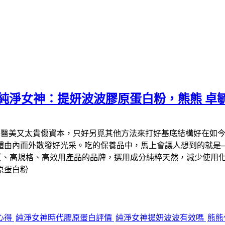
kso純淨女神：提妍波波膠原蛋白粉，熊熊 
靠醫美又太貴傷資本，只好另覓其他方法來打好基底結構好在如
體由內而外散發好光采。吃的保養品中，馬上會讓人想到的就是─
、高規格、高效用產品的品牌，選用成分純粹天然，減少使用化學原
原蛋白粉
心得
純淨女神時代膠原蛋白評價
純淨女神提妍波波有效嗎
熊熊