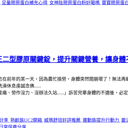
薦
足量膠原蛋白補充心得
女神肽膠原蛋白粉好喝嗎
寶寶膠原蛋
王二型膠原關鍵錠，提升關鍵營養，讓身體
也在前年的某一天，因為農忙操勞，身體突然間崩壞了！無法再
息虔誠念佛......
、勞作沒力、沒辦法久站......」訴苦完畢身體的不適後，
分享
熟齡族UC2開箱
威瑪舒培好評推薦
運動族提升行動力
靈
日常保養分享