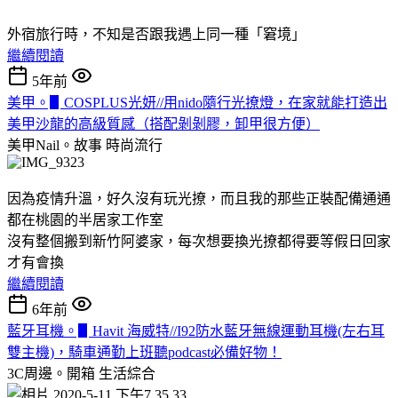
外宿旅行時，不知是否跟我遇上同一種「窘境」
繼續閱讀
5年前
美甲。▋COSPLUS光妍//用nido隨行光撩燈，在家就能打造出
美甲沙龍的高級質感（搭配剝剝膠，卸甲很方便）
美甲Nail。故事
時尚流行
因為疫情升溫，好久沒有玩光撩，而且我的那些正裝配備通通
都在桃園的半居家工作室
沒有整個搬到新竹阿婆家，每次想要換光撩都得要等假日回家
才有會換
繼續閱讀
6年前
藍牙耳機。▋Havit 海威特//I92防水藍牙無線運動耳機(左右耳
雙主機)，騎車通勤上班聽podcast必備好物！
3C周邊。開箱
生活綜合