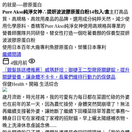
的就是──膠原蛋白
Pure Akso純淨女神∴提妍波波膠原蛋白粉14包入/盒
主打高品
質、高規格、高效用產品的品牌，選用成分純粹天然，減少使
用化學原料、香精等Pure Akso純淨女神使用高規格與專業的
營養師團隊共同研發，替女性打造一個吃著養顏的保養型提妍
波波膠原蛋白粉
使用日本百年大廠專利魚膠原蛋白，榮獲日本專利
繼續閱讀
4個月前
〖銀髮族送禮推薦〗威瑪舒培：御捷王二型膠原關鍵錠，提升
關鍵營養，讓身體不卡卡，長輩們維持行動力的保健品
保健Health。開箱
生活綜合
歲月流逝，時光荏苒，我的可愛有力每日都在菜園忙碌的外婆
也在前年的某一天，因為農忙操勞，身體突然間崩壞了！無法
再繼續支撐著外婆，讓她斷了繼續下田種菜除草等農忙事務～
轉身日日宅在家裡成了家裡的招財貓，早上曬太陽縫補衣物、
晚上洗澡休息虔誠念佛......