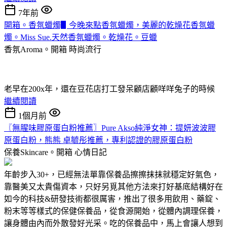
7年前
開箱。香氛蠟燭▋今晚來點香氛蠟燭，美麗的乾燥花香氛蠟
燭。Miss Sue.天然香氛蠟燭。乾燥花。豆蠟
香氛Aroma。開箱
時尚流行
老早在200x年，還在豆花店打工發呆顧店顧咩咩兔子的時候
繼續閱讀
1個月前
〖無腥味膠原蛋白粉推薦〗Pure Akso純淨女神：提妍波波膠
原蛋白粉，熊熊 卓毓彤推薦，專利認證的膠原蛋白粉
保養Skincare。開箱
心情日記
年齡步入30+，已經無法單靠保養品擦擦抹抹就穩定好氣色，
靠醫美又太貴傷資本，只好另覓其他方法來打好基底結構好在
如今的科技&研發技術都很厲害，推出了很多用飲用、藥錠、
粉末等等樣式的保健保養品，從食源開始，從體內調理保養，
讓身體由內而外散發好光采。吃的保養品中，馬上會讓人想到