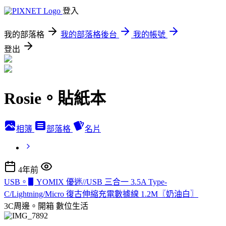
登入
我的部落格
我的部落格後台
我的帳號
登出
Rosie。貼紙本
相簿
部落格
名片
4年前
USB。▋YOMIX 優迷//USB 三合一 3.5A Type-
C/Lightning/Micro 復古伸縮充電數據線 1.2M〖奶油白〗
3C周邊。開箱
數位生活