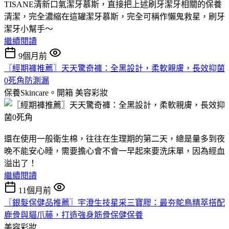
TISANE清新口氣潔牙慕斯，直接把上述刷牙潔牙相關的保養
清潔，完全濃縮在這罐潔牙慕斯，完全可稱作懶鬼救星，刷牙
潔牙小幫手～
繼續閱讀
9個月前
〖經期褲推薦〗天天驚奇褲：全黑設計，柔軟親膚，長效抑菌
0死角防測漏
保養Skincare。開箱
美容彩妝
還在使用一般衛生棉，往往在生理期的第二天，總是量多到夜
晚不能安心睡，需要擔心會不會一早起來要洗床單，因為經血
溢出了！
繼續閱讀
11個月前
〖銀髮保健品推薦〗宇澄生技星采三寶膠：最夯鴕鳥精萃搭配
鹿骨與貓爪藤，打造強身筋骨保健保養
美容彩妝