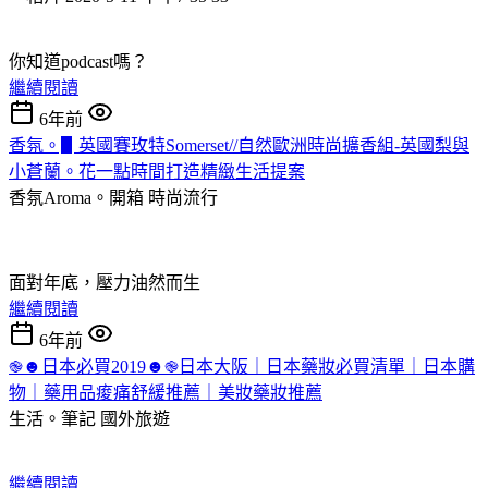
你知道podcast嗎？
繼續閱讀
6年前
香氛。▋英國賽玫特Somerset//自然歐洲時尚擴香組-英國梨與
小蒼蘭。花一點時間打造精緻生活提案
香氛Aroma。開箱
時尚流行
面對年底，壓力油然而生
繼續閱讀
6年前
֎☻日本必買2019☻֎日本大阪｜日本藥妝必買清單｜日本購
物｜藥用品痠痛舒緩推薦｜美妝藥妝推薦
生活。筆記
國外旅遊
繼續閱讀