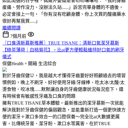
如此閒適的日子裡，偶爾外婆還是會叨叨嚷嚷地：「我的身體
痠痛、勞作沒力、沒辦法久站......」訴苦完畢身體的不適後，
必定會接上一句，「你有沒有吃顧身體、你上次買的酸痛藥水
很好再幫我買.....」
繼續閱讀
7個月前
〖口臭清新慕斯推薦〗TRUE TISANE：清新口氣潔牙慕斯
【綠茶薄荷｜白桃菊花】，比ai更方便輕鬆維持好口氣的刷牙
儀式
保健Health。開箱
生活綜合
對於牙齒保健🦷，我是越大才懂得牙齒要好好照顧過去的壞習
慣例如，晚上不刷牙、好好使用牙線/牙線棒、吃太冰/太酸/太
燙食物、咬冰塊......默默讓自身的牙齒健康狀況每況愈下，還
有時候會有敏感性牙痛及口臭的問題
擁有TRUE TISANE草本體驗，最新推出的潔牙慕斯一次就能
解決我對於牙齒保健的偏弱觀念，並能重新打造一個更快速方
便的潔牙＋漱口多效合一的口腔保養～完全比ai大數據更厲
害，比傳統牙膏、潔牙粉、漱口水等厲害，在於TRUE