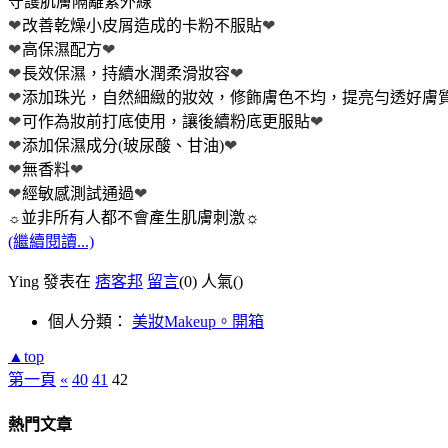
守護肌膚隔離紫外線
❤
改善乾燥小皮屑造成的卡粉不服貼
❤
❤
高保濕配方
❤
❤
長效保濕，持續水潤柔滑妝容
❤
❤
添加珠光，自然細緻的妝效，修飾膚色不均，提亮勻透好膚
❤
可作為妝前打底使用，讓後續粉底更服貼
❤
❤
添加保濕成分(玻尿酸、甘油)
❤
❤
無香料
❤
❤
經敏感測試通過
❤
並非所有人都不會產生肌膚刺激☼
☼
(繼續閱讀...)
Ying 發表在
痞客邦
留言
(0)
人氣(
)
個人分類：
美妝Makeup。開箱
▲top
第一頁
«
40
41
42
熱門文章