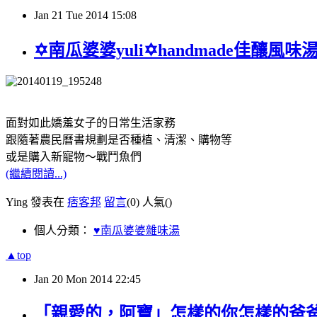
Jan
21
Tue
2014
15:08
✡南瓜婆婆yuli✡handmade佳釀風
面對如此嬌羞女子的日常生活家務
跟隨著農民曆書規劃是否種植、清潔、購物等
或是購入新寵物～戰鬥魚們
(繼續閱讀...)
Ying 發表在
痞客邦
留言
(0)
人氣(
)
個人分類：
♥南瓜婆婆雜味湯
▲top
Jan
20
Mon
2014
22:45
「親愛的，阿寶」怎樣的你怎樣的爸