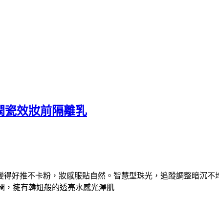
漾緁-水潤瓷效妝前隔離乳
變得好推不卡粉，妝感服貼自然。智慧型珠光，追蹤調整暗沉不
水潤，擁有韓妞般的透亮水感光澤肌