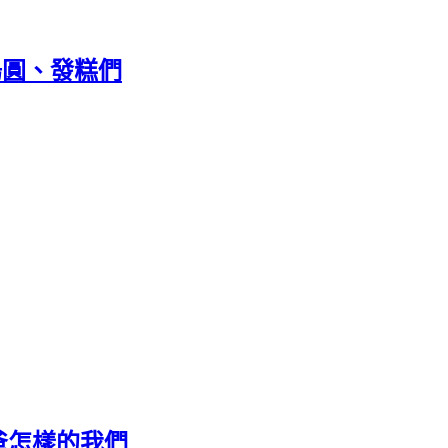
味湯圓、發糕們
爸怎樣的我們