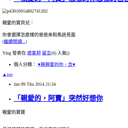
親愛的寶貝兒：
你會選擇怎麼樣的爸爸來和馬迷見面
(繼續閱讀...)
Ying 發表在
痞客邦
留言
(0)
人氣(
)
個人分類：
♥親親愛的你，念♥
▲top
Jan
09
Thu
2014
21:34
「親愛的，阿寶」突然好想你
親愛的寶寶