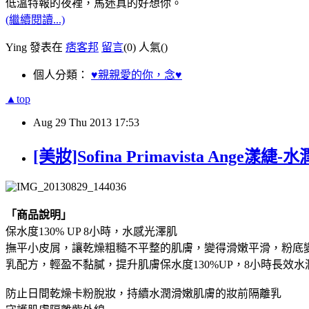
低溫特報的夜裡，馬迷真的好想你。
(繼續閱讀...)
Ying 發表在
痞客邦
留言
(0)
人氣(
)
個人分類：
♥親親愛的你，念♥
▲top
Aug
29
Thu
2013
17:53
[美妝]Sofina Primavista Ange
「商品說明」
保水度130% UP 8小時，水感光澤肌
撫平小皮屑，讓乾燥粗糙不平整的肌膚，變得滑嫩平滑，粉底
乳配方，輕盈不黏膩，提升肌膚保水度130%UP，8小時長效
防止日間乾燥卡粉脫妝，持續水潤滑嫩肌膚的妝前隔離乳